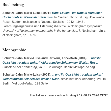
Buchbeitrag
Schultze-Jahn, Marie-Luise
(1991):
Hans Leipelt - ein Kapitel Münchner
Hochschule im Nationalsozialismus.
In:
Siefken, Hinrich
(Hrsg.) Die Weiße
Rose : Student resistance to National Socialism 1942 - 1943 ;
Forschungsergebnisse und Erfahrungsberichte ; a Nottingham symposium.
University of Nottingham monographs in the humanities
, 7. Nottingham: Univ.
of Nottingham, pp. 67-76
Monographie
Schultze-Jahn, Marie-Luise
and
Hertkorn, Anne-Barb
(2004):
... und ihr
Geist lebt trotzdem weiter! Widerstand im Zeichen der Weißen Rose.
Bibliothek der Erinnerung
, Vol. 10. 2. Auflage. Berlin: Metropol-Verlag.
Schultze-Jahn, Marie-Luise
(2003):
... und ihr Geist lebt trotzdem weiter!
Widerstand im Zeichen der Weißen Rose.
Bibliothek der Erinnerung
, Vol. 10.
Berlin: Metropol-Verlag, 128 Seiten.
This list was generated on
Fri Aug 7 19:00:22 2026 CEST
.