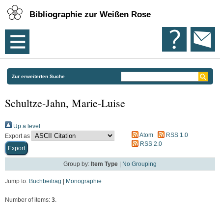
Bibliographie zur Weißen Rose
Zur erweiterten Suche
Schultze-Jahn, Marie-Luise
Up a level
Atom
RSS 1.0
Export as
RSS 2.0
Group by:
Item Type
|
No Grouping
Jump to:
Buchbeitrag
|
Monographie
Number of items:
3
.