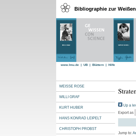
Bibliographie zur Weiße
www.lmu.de
|
UB
|
Blättern
|
Hilfe
WEISSE ROSE
Strate
WILLI GRAF
Up a le
KURT HUBER
Export as
HANS KONRAD LEIPELT
CHRISTOPH PROBST
Jump to:
A