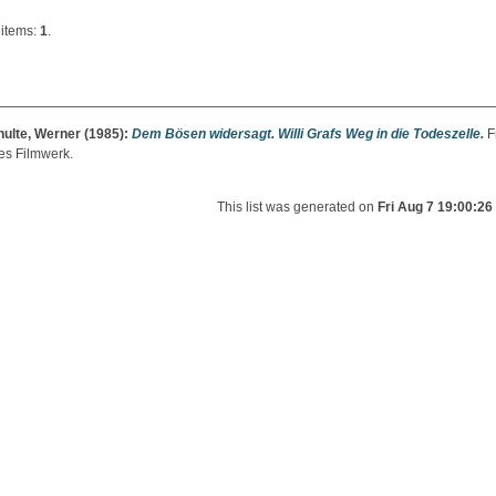
items:
1
.
hulte, Werner
(1985):
Dem Bösen widersagt. Willi Grafs Weg in die Todeszelle.
Fr
es Filmwerk.
This list was generated on
Fri Aug 7 19:00:2