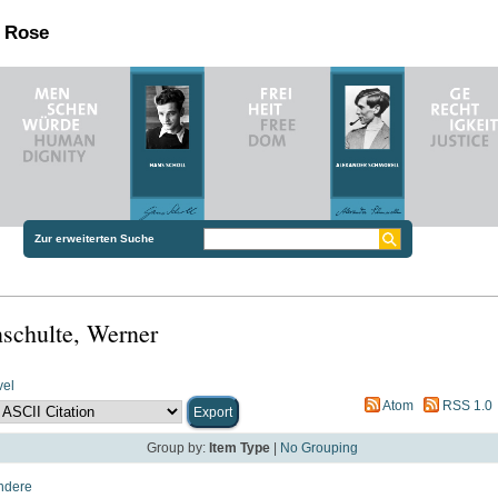
n Rose
Zur erweiterten Suche
nschulte, Werner
vel
Atom
RSS 1.0
Group by:
Item Type
|
No Grouping
ndere