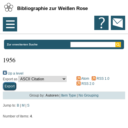
Bibliographie zur Weißen Rose
Zur erweiterten Suche
1956
Up a level
Atom
RSS 1.0
Export as
RSS 2.0
Group by:
Autoren
|
Item Type
|
No Grouping
Jump to:
B
|
M
|
S
Number of items:
4
.