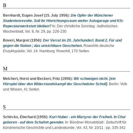
B
Bernhardt, Eugen Josef
(15. July 1956):
Die Opfer der Münchener
Studentenrevolte. Soll ihr Hinrichtungsraum weiter Autogarage und Kfz-
Reperaturwerkstatt bleiben?
In: Der christliche Sonntag : katholisches
Wochenblatt, Vol. 8, Nr. 29, pp. 226-230
Boveri, Margret
(1956):
Der Verrat im 20. Jahrhundert. Band 2. Für und
gegen die Nation ; das unsichtbare Geschehen.
Rowohlts deutsche
Enzyklopädie
, Vol. 24. Hamburg: Rowohlt, 170 Seiten.
M
Melchert, Horst
and
Beckert, Fritz
(1956):
Wir schweigen nicht. [ein
Hörspiel über den Widerstandskampf der Geschwister Scholl].
Berlin: Volk
und Wissen, 41 Seiten.
S
Schircks, Eberhard
(1956):
Kurt Huber - ein Märtyrer der Freiheit. In Chur
geboren - auf dem Schafott geendet.
In: Bündner Monatsblatt : Zeitschrift für
bündnerische Geschichte und Landeskunde, Vol. 43, Nr. 10/11 : pp. 335-342