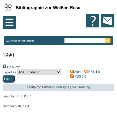
Bibliographie zur Weißen Rose
Zur erweiterten Suche
1990
Up a level
Atom
RSS 1.0
Export as
RSS 2.0
Group by:
Autoren
|
Item Type
|
No Grouping
Jump to:
H
|
J
|
K
|
R
Number of items:
4
.