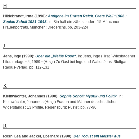
H
Hildebrandt, Irma
(1990):
Antigone im Dritten Reich. Grete Weil *1906 ;
Sophie Scholl 1921-1943.
In: Bin halt ein zähes Luder : 15 Münchner
Frauenporträts. München: Diederichs, pp. 203-224
J
Jens, Inge
(1990):
Über die „Weiße Rose“.
In:
Jens, Inge
(Hrsg.)Wiesbadener
Literaturtage <4, 1989> (Hrsg.) Zu Gast bei Inge und Walter Jens. Stuttgart:
Radius-Verlag, pp. 112-131
K
Kleinwächter, Johannes
(1990):
Sophie Scholl: Mystik und Politik.
In:
Kleinwächter, Johannes
(Hrsg.) Frauen und Männer des christlichen
Widerstands : 13 Profile. Regensburg: Pustet, pp. 77-90
R
Rosh, Lea
and
Jäckel, Eberhard
(1990):
Der Tod ist ein Meister aus