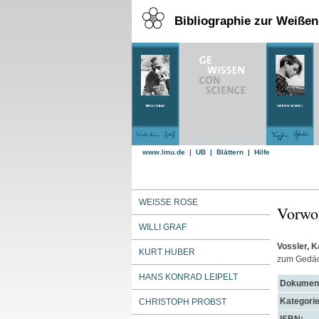
Bibliographie zur Weiße
www.lmu.de
|
UB
|
Blättern
|
Hilfe
WEISSE ROSE
Vorwo
WILLI GRAF
Vossler, K
KURT HUBER
zum Gedäc
HANS KONRAD LEIPELT
Dokument
Kategorie
CHRISTOPH PROBST