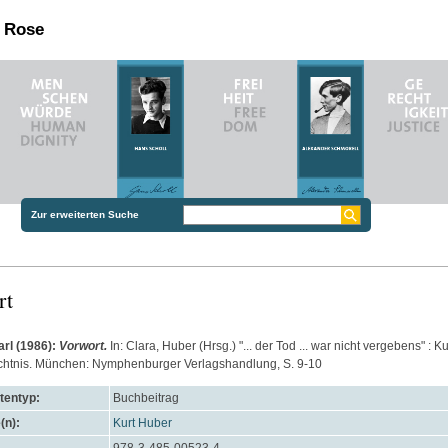
n Rose
Zur erweiterten Suche
rt
arl
(1986):
Vorwort.
In:
Clara, Huber
(Hrsg.) "... der Tod ... war nicht vergebens" : K
htnis. München: Nymphenburger Verlagshandlung, S. 9-10
entyp:
Buchbeitrag
(n):
Kurt Huber