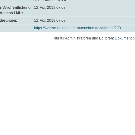
978-3-485-00523-4
 Veröffentlichung
12. Apr. 2019 07:07
 Access LMU:
nderungen:
12. Apr. 2019 07:07
https://weisse-rose.ub.uni-muenchen.de/id/eprint/200
Nur für Administratoren und Editoren:
Dokument b