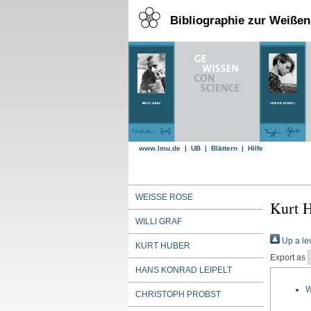
Bibliographie zur Weiße
www.lmu.de
|
UB
|
Blättern
|
Hilfe
WEISSE ROSE
Kurt 
WILLI GRAF
Up a le
KURT HUBER
Export as
HANS KONRAD LEIPELT
W
CHRISTOPH PROBST