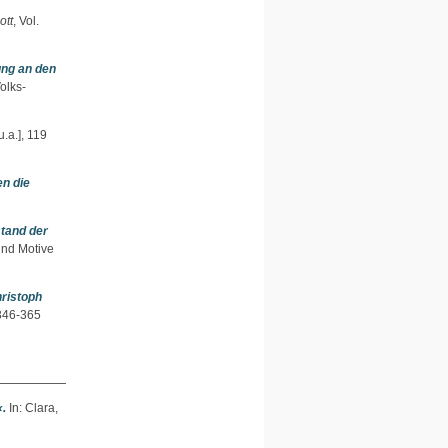
ott
, Vol.
ung an den
olks-
.a.], 119
n die
stand der
und Motive
hristoph
 346-365
«.
In:
Clara,