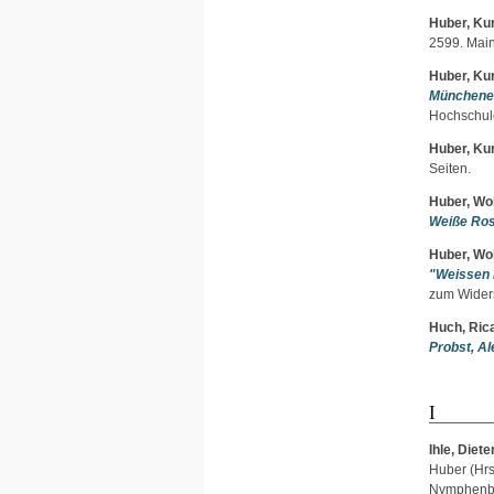
Huber, Kur
2599. Main
Huber, Kur
Münchener
Hochschule
Huber, Kur
Seiten.
Huber, Wo
Weiße Ros
Huber, Wo
"Weissen
zum Widers
Huch, Ric
Probst, Al
I
Ihle, Diete
Huber
(Hrs
Nymphenbu