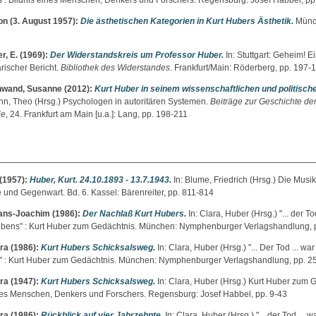
 : Bildnis eines Menschen, Denkers und Forschers. Regensburg: Josef Habbel, pp
on
(3. August 1957):
Die ästhetischen Kategorien in Kurt Hubers Ästhetik.
Münc
r, E.
(1969):
Der Widerstandskreis um Professor Huber.
In: Stuttgart: Geheim! E
ischer Bericht.
Bibliothek des Widerstandes
. Frankfurt/Main: Röderberg, pp. 197-
nwand, Susanne
(2012):
Kurt Huber in seinem wissenschaftlichen und politisch
nn, Theo
(Hrsg.) Psychologen in autoritären Systemen.
Beiträge zur Geschichte de
ie
, 24. Frankfurt am Main [u.a.]: Lang, pp. 198-211
(1957):
Huber, Kurt. 24.10.1893 - 13.7.1943.
In:
Blume, Friedrich
(Hrsg.) Die Musik
 und Gegenwart. Bd. 6. Kassel: Bärenreiter, pp. 811-814
ans-Joachim
(1986):
Der Nachlaß Kurt Hubers.
In:
Clara, Huber
(Hrsg.) "... der To
ebens" : Kurt Huber zum Gedächtnis. München: Nymphenburger Verlagshandlung, 
ra
(1986):
Kurt Hubers Schicksalsweg.
In:
Clara, Huber
(Hrsg.) "... Der Tod ... war
 : Kurt Huber zum Gedächtnis. München: Nymphenburger Verlagshandlung, pp. 2
ra
(1947):
Kurt Hubers Schicksalsweg.
In:
Clara, Huber
(Hrsg.) Kurt Huber zum G
nes Menschen, Denkers und Forschers. Regensburg: Josef Habbel, pp. 9-43
ra
(1986):
Rückblick auf vier Jahrzehnte.
In:
Clara, Huber
(Hrsg.) "... der Tod ... w