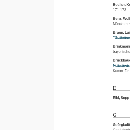
Becher, K
171-173
Benz, Wol
München: C
Braun, Lui
"Guillotin
Brinkmann
bayerische 
Bruckbaue
Volkslied
Komm. für 
E
Eibl, Sepp
G
Geōrgiadē