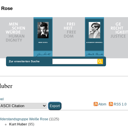
n Rose
Zur erweiterten Suche
Huber
vel
Atom
RSS 1.0
iderstandsgruppe Weiße Rose
(1125)
Kurt Huber
(95)