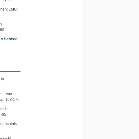
. 98-112
hen: LMU,
in
199
en Denken.
r
 in
d ... war
pp. 168-176
 nicht
5-65
edächtnis :
ar nicht