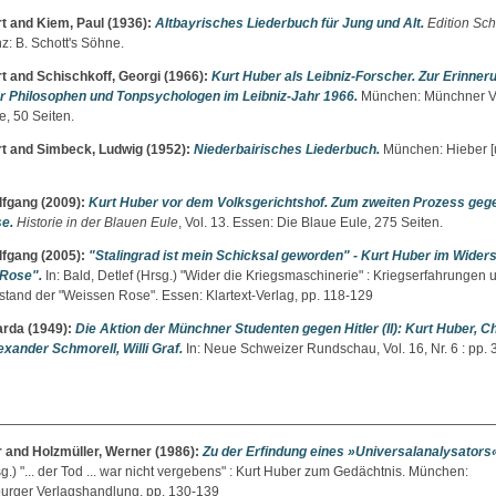
t
and
Kiem, Paul
(1936):
Altbayrisches Liederbuch für Jung und Alt.
Edition Sch
z: B. Schott's Söhne.
t
and
Schischkoff, Georgi
(1966):
Kurt Huber als Leibniz-Forscher. Zur Erinner
 Philosophen und Tonpsychologen im Leibniz-Jahr 1966.
München: Münchner V
, 50 Seiten.
t
and
Simbeck, Ludwig
(1952):
Niederbairisches Liederbuch.
München: Hieber [u
lfgang
(2009):
Kurt Huber vor dem Volksgerichtshof. Zum zweiten Prozess gege
e.
Historie in der Blauen Eule
, Vol. 13. Essen: Die Blaue Eule, 275 Seiten.
lfgang
(2005):
"Stalingrad ist mein Schicksal geworden" - Kurt Huber im Wider
 Rose".
In:
Bald, Detlef
(Hrsg.) "Wider die Kriegsmaschinerie" : Kriegserfahrungen 
tand der "Weissen Rose". Essen: Klartext-Verlag, pp. 118-129
arda
(1949):
Die Aktion der Münchner Studenten gegen Hitler (II): Kurt Huber, C
exander Schmorell, Willi Graf.
In: Neue Schweizer Rundschau, Vol. 16, Nr. 6 : pp.
r
and
Holzmüller, Werner
(1986):
Zu der Erfindung eines »Universalanalysators
g.) "... der Tod ... war nicht vergebens" : Kurt Huber zum Gedächtnis. München:
rger Verlagshandlung, pp. 130-139