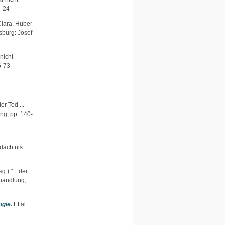
1-24
lara, Huber
sburg: Josef
 nicht
6-73
der Tod ...
ng, pp. 140-
ächtnis :
g.) "... der
handlung,
ogie.
Ettal: