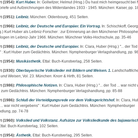
t
(1954):
Kurt Huber.
In:
Gollwitzer, Helmut
(Hrsg.) Du hast mich heimgesucht bei N
riefe und Aufzeichnungen des Widerstandes 1933 - 1945. München: Kaiser, pp. 1
t
(1951):
Leibniz.
München: Oldenbourg, 451 Seiten.
t
(1966):
Leibniz, der Deutsche und Europäer. Ein Vortrag.
In:
Schischkoff, Georg
.) Kurt Huber als Leibniz-Forscher : zur Erinnerung an den Münchener Philosoph
ogen im Leibniz-Jahr 1966. München: Münchner Volks-Hochschule, pp. 35-46
t
(1986):
Leibniz, der Deutsche und Europäer.
In:
Clara, Huber
(Hrsg.) "... der Tod 
 : Kurt Huber zum Gedächtnis. München: Nymphenburger Verlagshandlung, pp. 9
t
(1954):
Musikästhetik.
Ettal: Buch-Kunstverlag, 258 Seiten.
t
(1930):
Oberbayerische Volkslieder mit Bildern und Weisen. 1.
Landschaftliche
n und Weisen
, Vol. 23. München: Knorr & Hirth, 81 Seiten.
t
(1986):
Philosophische Notizen.
In:
Clara, Huber
(Hrsg.) "... der Tod ... war nicht
r zum Gedächtnis. München: Nymphenburger Verlagshandlung, pp. 85-88
t
(1986):
Schluß der Verteidigungsrede vor dem Volksgerichtshof.
In:
Clara, Hu
od ... war nicht vergebens" : Kurt Huber zum Gedächtnis. München: Nymphenburger
dlung, pp. 74-78
t
(1960):
Volkslied und Volkstanz. Aufsätze zur Volksliedkunde des bajuwarisc
ttal: Buch-Kunstverlag, 102 Seiten.
t
(1954):
Ästhetik.
Ettal: Buch-Kunstverlag, 295 Seiten.