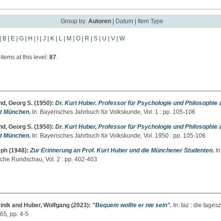
Group by:
Autoren
|
Datum
|
Item Type
|
B
|
E
|
G
|
H
|
I
|
J
|
K
|
L
|
M
|
O
|
R
|
S
|
U
|
V
|
W
tems at this level:
87
.
d, Georg S.
(1950):
Dr. Kurt Huber. Professor für Psychologie und Philosophie 
ät München.
In: Bayerisches Jahrbuch für Volkskunde, Vol. 1 : pp. 105-106
d, Georg S.
(1950):
Dr. Kurt Huber, Professor für Psychologie und Philosophie 
ät München.
In: Bayerisches Jahrbuch für Volkskunde, Vol. 1950 : pp. 105-106
eph
(1948):
Zur Erinnerung an Prof. Kurt Huber und die Münchener Studenten.
In
he Rundschau, Vol. 2 : pp. 402-403
inik
and
Huber, Wolfgang
(2023):
"Bequem wollte er nie sein".
In: taz : die tages
65, pp. 4-5