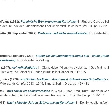
olfgang
(1981):
Persönliche Erinnerungen an Kurt Huber.
In: Ruperto Carola : Zeit
g der Freunde der Studentenschaft der Universität Heidelberg, Vol. 33 : pp. 27-32
ette
(16. September 2022):
Professor und Widerstandskämpfer.
In: Süddeutsch
Bernd
(6. February 2023):
"Stehen Sie auf und widersprechen Sie!". Weiße-Rose
svorlesung.
In: Süddeutsche Zeitung
l
(1947):
Auf Volksliedfahrt.
In:
Clara, Huber
(Hrsg.) Kurt Huber zum Gedächtnis : B
Denkers und Forschers. Regensburg: Josef Habbel, pp. 112-115
, Luise
(1970):
Kurt Huber. Mit Foto u. Ausz. aus d. Entwurf eines Schlußwortes.
iderstandskämpfer 1933 - 1945. Band 1. Berlin: Dietz, pp. 429-431
947):
Kurt Huber als Leibnizforscher.
In:
Clara, Huber
(Hrsg.) Kurt Huber zum Ged
nes Menschen, Denkers und Forschers. Regensburg: Josef Habbel, pp. 138-157
961):
Nach siebzehn Jahren. Erinnerung an Kurt Huber.
In: Der Zwiebelturm, Vol. 