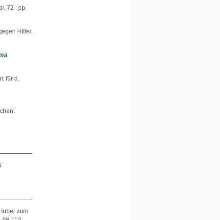
l. 72 : pp.
gegen Hitler.
ema
. für d.
nchen:
5
 Huber zum