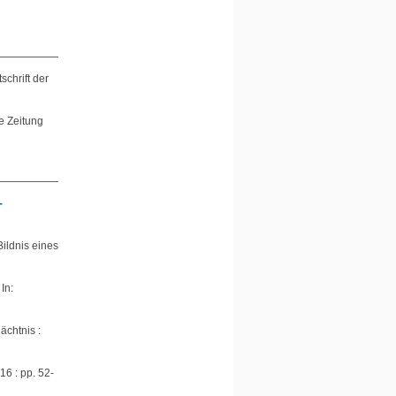
schrift der
e Zeitung
-
ildnis eines
In:
ächtnis :
16 : pp. 52-