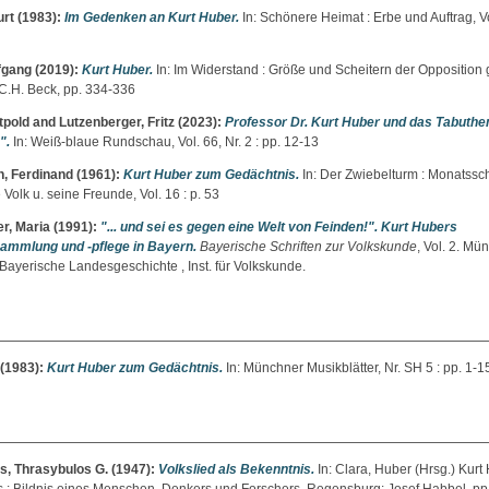
urt
(1983):
Im Gedenken an Kurt Huber.
In: Schönere Heimat : Erbe und Auftrag, Vo
fgang
(2019):
Kurt Huber.
In: Im Widerstand : Größe und Scheitern der Opposition 
.H. Beck, pp. 334-336
tpold
and
Lutzenberger, Fritz
(2023):
Professor Dr. Kurt Huber und das Tabuth
e".
In: Weiß-blaue Rundschau, Vol. 66, Nr. 2 : pp. 12-13
, Ferdinand
(1961):
Kurt Huber zum Gedächtnis.
In: Der Zwiebelturm : Monatsschr
Volk u. seine Freunde, Vol. 16 : p. 53
r, Maria
(1991):
"... und sei es gegen eine Welt von Feinden!". Kurt Hubers
sammlung und -pflege in Bayern.
Bayerische Schriften zur Volkskunde
, Vol. 2. Mü
Bayerische Landesgeschichte , Inst. für Volkskunde.
(1983):
Kurt Huber zum Gedächtnis.
In: Münchner Musikblätter, Nr. SH 5 : pp. 1-1
s, Thrasybulos G.
(1947):
Volkslied als Bekenntnis.
In:
Clara, Huber
(Hrsg.) Kurt