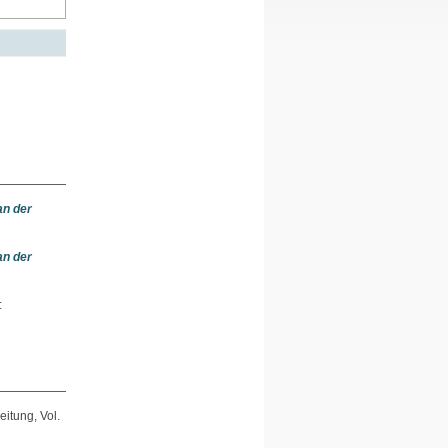
an der
an der
:
zeitung, Vol.