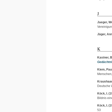
J
Jaeger, W
Vereinigun
Jäger, Ann
K
Kastner, 
Gedächtni
Kiem, Pau
Menschen, 
Kraushaar
Deutsche W
Köck, I.
(1
Bildnis ei
Köck, I.
(1
53