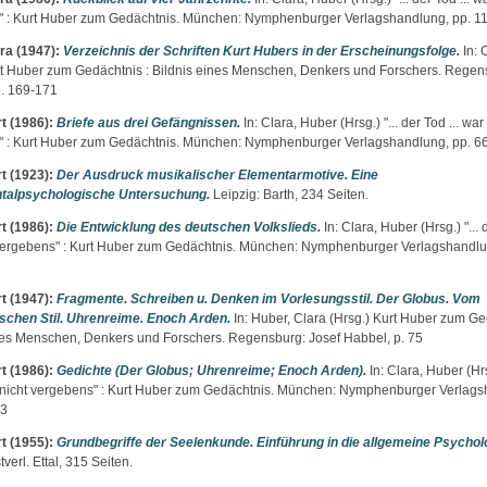
 : Kurt Huber zum Gedächtnis. München: Nymphenburger Verlagshandlung, pp. 1
ra
(1947):
Verzeichnis der Schriften Kurt Hubers in der Erscheinungsfolge.
In:
C
rt Huber zum Gedächtnis : Bildnis eines Menschen, Denkers und Forschers. Regen
. 169-171
t
(1986):
Briefe aus drei Gefängnissen.
In:
Clara, Huber
(Hrsg.) "... der Tod ... war
 : Kurt Huber zum Gedächtnis. München: Nymphenburger Verlagshandlung, pp. 6
t
(1923):
Der Ausdruck musikalischer Elementarmotive. Eine
talpsychologische Untersuchung.
Leipzig: Barth, 234 Seiten.
t
(1986):
Die Entwicklung des deutschen Volkslieds.
In:
Clara, Huber
(Hrsg.) "... 
vergebens" : Kurt Huber zum Gedächtnis. München: Nymphenburger Verlagshandlu
t
(1947):
Fragmente. Schreiben u. Denken im Vorlesungsstil. Der Globus. Vom
ischen Stil. Uhrenreime. Enoch Arden.
In:
Huber, Clara
(Hrsg.) Kurt Huber zum Ged
nes Menschen, Denkers und Forschers. Regensburg: Josef Habbel, p. 75
t
(1986):
Gedichte (Der Globus; Uhrenreime; Enoch Arden).
In:
Clara, Huber
(Hrs
r nicht vergebens" : Kurt Huber zum Gedächtnis. München: Nymphenburger Verlags
53
t
(1955):
Grundbegriffe der Seelenkunde. Einführung in die allgemeine Psychol
erl. Ettal, 315 Seiten.