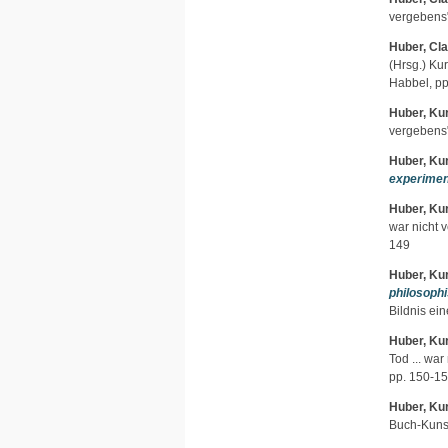
vergebens"
Huber, Cla
(Hrsg.) Ku
Habbel, pp
Huber, Kur
vergebens"
Huber, Kur
experimen
Huber, Kur
war nicht 
149
Huber, Kur
philosoph
Bildnis ei
Huber, Kur
Tod ... wa
pp. 150-1
Huber, Kur
Buch-Kunstv