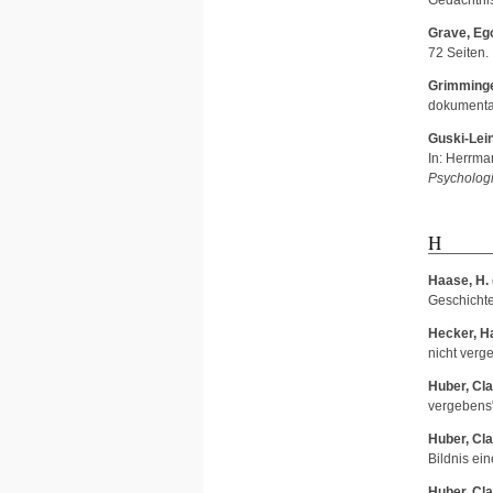
Gedächtnis
Grave, Eg
72 Seiten.
Grimminge
dokumentar
Guski-Lei
In:
Herrma
Psycholog
H
Haase, H.
Geschichte
Hecker, H
nicht verg
Huber, Cla
vergebens"
Huber, Cla
Bildnis ei
Huber, Cla