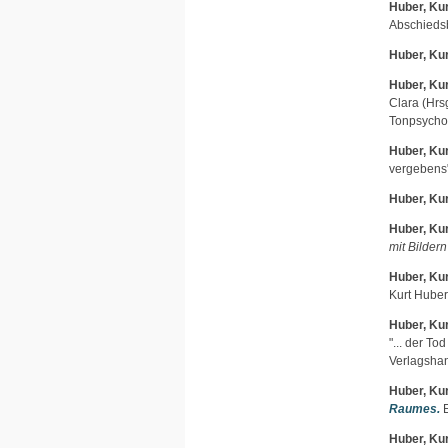
Huber, Kur
Abschiedsb
Huber, Kur
Huber, Kur
Clara
(Hrsg
Tonpsychol
Huber, Kur
vergebens"
Huber, Kur
Huber, Kur
mit Bilder
Huber, Kur
Kurt Hube
Huber, Kur
"... der T
Verlagshan
Huber, Kur
Raumes.
E
Huber, Kur