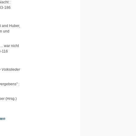
acht :
83-186
i
and
Huber,
en und
... war nicht
8-116
 Volkslieder
 vergebens" :
ber
(Hrsg.)
hen