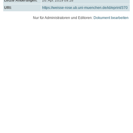
Letzte Änderungen:
26. Apr. 2019 09:18
URI:
https://weisse-rose.ub.uni-muenchen.de/id/eprint/370
Nur für Administratoren und Editoren:
Dokument bearbeiten