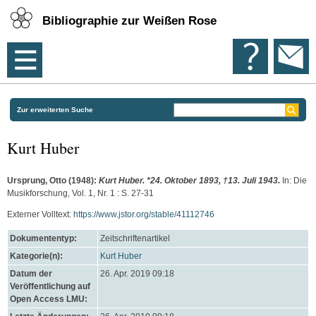
Bibliographie zur Weißen Rose
Zur erweiterten Suche
Kurt Huber
Ursprung, Otto
(1948):
Kurt Huber. *24. Oktober 1893, †13. Juli 1943.
In: Die
Musikforschung, Vol. 1, Nr. 1 : S. 27-31
Externer Volltext:
https://www.jstor.org/stable/41112746
Dokumententyp:
Zeitschriftenartikel
Kategorie(n):
Kurt Huber
Datum der
26. Apr. 2019 09:18
Veröffentlichung auf
Open Access LMU: