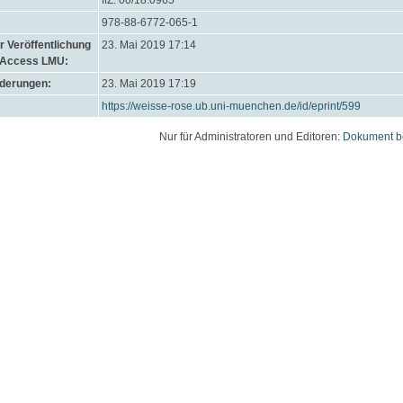
IfZ: 00/18.0965
978-88-6772-065-1
 Veröffentlichung
23. Mai 2019 17:14
 Access LMU:
nderungen:
23. Mai 2019 17:19
https://weisse-rose.ub.uni-muenchen.de/id/eprint/599
Nur für Administratoren und Editoren:
Dokument b