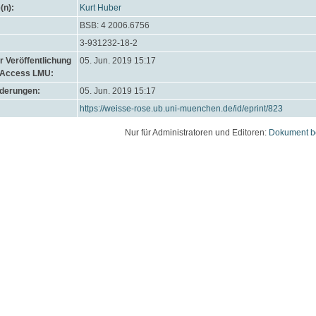
(n):
Kurt Huber
BSB: 4 2006.6756
3-931232-18-2
 Veröffentlichung
05. Jun. 2019 15:17
 Access LMU:
nderungen:
05. Jun. 2019 15:17
https://weisse-rose.ub.uni-muenchen.de/id/eprint/823
Nur für Administratoren und Editoren:
Dokument b