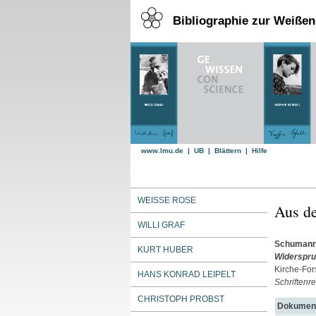
Bibliographie zur Weiße
www.lmu.de
|
UB
|
Blättern
|
Hilfe
WEISSE ROSE
Aus de
WILLI GRAF
Schumann
KURT HUBER
Widerspru
Kirche-For
HANS KONRAD LEIPELT
Schriftenr
CHRISTOPH PROBST
Dokument