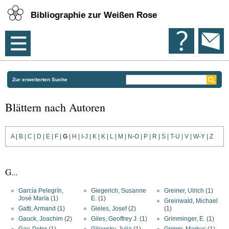
Bibliographie zur Weißen Rose
Zur erweiterten Suche
Blättern nach Autoren
A
|
B
|
C
|
D
|
E
|
F
|
G
|
H
|
I-J
|
K
|
Ḳ
|
L
|
M
|
N-O
|
P
|
R
|
S
|
T-U
|
V
|
W-Y
|
Z
G...
García Pelegrín,
Giegerich, Susanne
Greiner, Ulrich
(1)
José María
(1)
E.
(1)
Greinwald, Michael
Gatti, Armand
(1)
Gieles, Josef
(2)
(1)
Gauck, Joachim
(2)
Giles, Geoffrey J.
(1)
Grimminger, E.
(1)