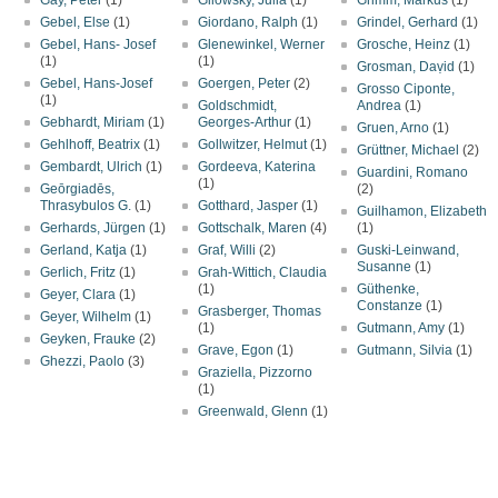
Gay, Peter
(1)
Gilowsky, Julia
(1)
Grimm, Markus
(1)
Gebel, Else
(1)
Giordano, Ralph
(1)
Grindel, Gerhard
(1)
Gebel, Hans- Josef
Glenewinkel, Werner
Grosche, Heinz
(1)
(1)
(1)
Grosman, Daṿid
(1)
Gebel, Hans-Josef
Goergen, Peter
(2)
Grosso Ciponte,
(1)
Goldschmidt,
Andrea
(1)
Gebhardt, Miriam
(1)
Georges-Arthur
(1)
Gruen, Arno
(1)
Gehlhoff, Beatrix
(1)
Gollwitzer, Helmut
(1)
Grüttner, Michael
(2)
Gembardt, Ulrich
(1)
Gordeeva, Katerina
Guardini, Romano
(1)
Geōrgiadēs,
(2)
Thrasybulos G.
(1)
Gotthard, Jasper
(1)
Guilhamon, Elizabeth
Gerhards, Jürgen
(1)
Gottschalk, Maren
(4)
(1)
Gerland, Katja
(1)
Graf, Willi
(2)
Guski-Leinwand,
Susanne
(1)
Gerlich, Fritz
(1)
Grah-Wittich, Claudia
(1)
Güthenke,
Geyer, Clara
(1)
Constanze
(1)
Grasberger, Thomas
Geyer, Wilhelm
(1)
(1)
Gutmann, Amy
(1)
Geyken, Frauke
(2)
Grave, Egon
(1)
Gutmann, Silvia
(1)
Ghezzi, Paolo
(3)
Graziella, Pizzorno
(1)
Greenwald, Glenn
(1)