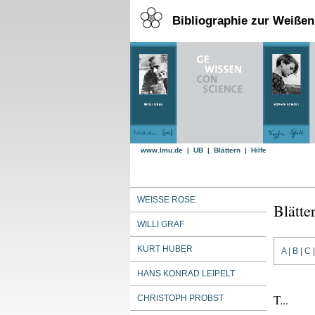
Bibliographie zur Weiße
www.lmu.de
|
UB
|
Blättern
|
Hilfe
WEISSE ROSE
Blätte
WILLI GRAF
KURT HUBER
A
|
B
|
C
HANS KONRAD LEIPELT
T...
CHRISTOPH PROBST