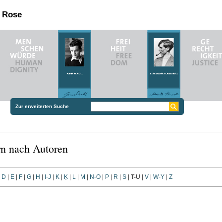
n Rose
Zur erweiterten Suche
rn nach Autoren
|
D
|
E
|
F
|
G
|
H
|
I-J
|
K
|
Ḳ
|
L
|
M
|
N-O
|
P
|
R
|
S
|
T-U
|
V
|
W-Y
|
Z