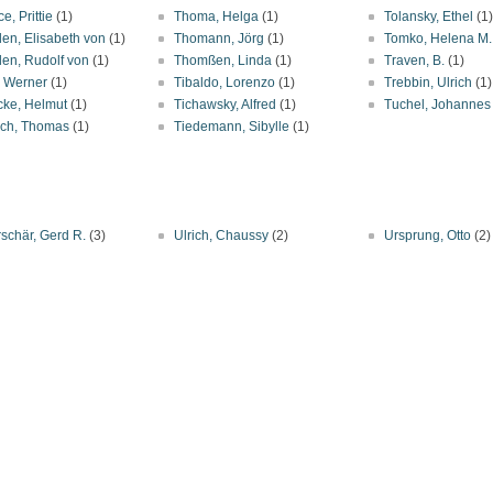
e, Prittie
(1)
Thoma, Helga
(1)
Tolansky, Ethel
(1)
en, Elisabeth von
(1)
Thomann, Jörg
(1)
Tomko, Helena M.
en, Rudolf von
(1)
Thomßen, Linda
(1)
Traven, B.
(1)
, Werner
(1)
Tibaldo, Lorenzo
(1)
Trebbin, Ulrich
(1)
cke, Helmut
(1)
Tichawsky, Alfred
(1)
Tuchel, Johannes
sch, Thomas
(1)
Tiedemann, Sibylle
(1)
schär, Gerd R.
(3)
Ulrich, Chaussy
(2)
Ursprung, Otto
(2)