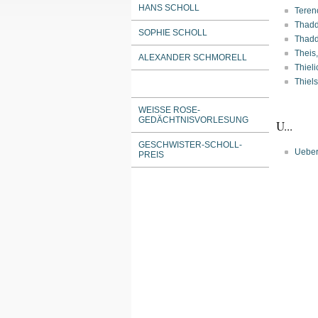
HANS SCHOLL
Terenc
Thadd
SOPHIE SCHOLL
Thadd
Theis
ALEXANDER SCHMORELL
Thieli
Thiel
WEISSE ROSE-G
EDÄCHTNISVORLESUNG
U...
GESCHWISTER-SCHOLL-
Ueber
PREIS