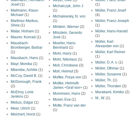
Mallmann, Hermann-
Meyer, Uwe
(1)
Müller, Franz Josef
Josef
(1)
(1)
Michalczyk, John J.
Mallmann, Klaus-
(1)
Müller, Franz-Josef
Michael
(1)
(4)
Michalewsky, N. von
Martinez-Markus,
(1)
Müller, Franz-Joseph
Silvia
(1)
(1)
Milstein, Werner
(2)
Matar, Hisham
(1)
Müller, Hans-Harald
Milsztein, Gerardo
(1)
Maurer, Konrad
(1)
José
(1)
Müller, Karl
Mausbach-
Moeller, Hans-
Alexander von
(1)
Bromberger, Barbar
Bernhard
(1)
(1)
Müller, Karl Reiner
Mohr, Harry
(1)
(1)
Mausbach, Hans
(1)
Mohr, Nikolaus
(1)
Müller, O. A. v.
(1)
Mayr, Monika
(1)
Moll, Christiane
(3)
Müller, Othmar
(1)
Mbembe, Achille
(1)
Moll, Helmut
(3)
Müller, Susanne
(1)
McCoy, David B.
(1)
Moltke, Freya von
(2)
Müller, Th.
(1)
McDonough, Frank
Moltke, Helmuth
(2)
Müller, Thorsten
(3)
James <Graf von>
(1)
McElroy, Lorie
Murakami, Kimiko
(2)
Mommsen, Hans
(2)
Jenkins
(1)
M., W.
(1)
Moser, Eva
(1)
Mebus, Edgar
(1)
Motte, Franz van der
Meer, Ulrich
(1)
(1)
Melchert, Horst
(1)