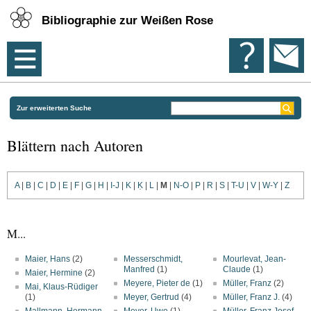
Bibliographie zur Weißen Rose
Zur erweiterten Suche
Blättern nach Autoren
A
|
B
|
C
|
D
|
E
|
F
|
G
|
H
|
I-J
|
K
|
Ḳ
|
L
|
M
|
N-O
|
P
|
R
|
S
|
T-U
|
V
|
W-Y
|
Z
M...
Maier, Hans
(2)
Messerschmidt,
Mourlevat, Jean-
Manfred
(1)
Claude
(1)
Maier, Hermine
(2)
Meyere, Pieter de
(1)
Müller, Franz
(2)
Mai, Klaus-Rüdiger
(1)
Meyer, Gertrud
(4)
Müller, Franz J.
(4)