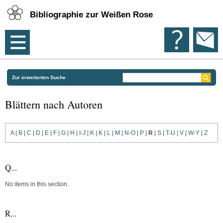
Bibliographie zur Weißen Rose
Zur erweiterten Suche
Blättern nach Autoren
A
|
B
|
C
|
D
|
E
|
F
|
G
|
H
|
I-J
|
K
|
Ḳ
|
L
|
M
|
N-O
|
P
|
R
|
S
|
T-U
|
V
|
W-Y
|
Z
Q...
No items in this section.
R...