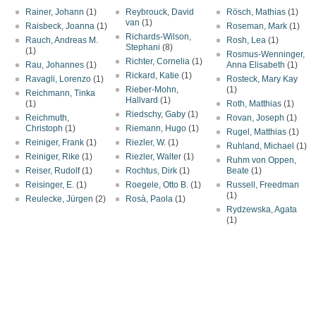
Rainer, Johann
(1)
Reybrouck, David
Rösch, Mathias
(1)
van
(1)
Raisbeck, Joanna
(1)
Roseman, Mark
(1)
Richards-Wilson,
Rauch, Andreas M.
Rosh, Lea
(1)
Stephani
(8)
(1)
Rosmus-Wenninger,
Richter, Cornelia
(1)
Rau, Johannes
(1)
Anna Elisabeth
(1)
Rickard, Katie
(1)
Ravagli, Lorenzo
(1)
Rosteck, Mary Kay
Rieber-Mohn,
(1)
Reichmann, Tinka
Hallvard
(1)
(1)
Roth, Matthias
(1)
Riedschy, Gaby
(1)
Reichmuth,
Rovan, Joseph
(1)
Christoph
(1)
Riemann, Hugo
(1)
Rugel, Matthias
(1)
Reiniger, Frank
(1)
Riezler, W.
(1)
Ruhland, Michael
(1)
Reiniger, Rike
(1)
Riezler, Walter
(1)
Ruhm von Oppen,
Reiser, Rudolf
(1)
Rochtus, Dirk
(1)
Beate
(1)
Reisinger, E.
(1)
Roegele, Otto B.
(1)
Russell, Freedman
(1)
Reulecke, Jürgen
(2)
Rosà, Paola
(1)
Rydzewska, Agata
(1)